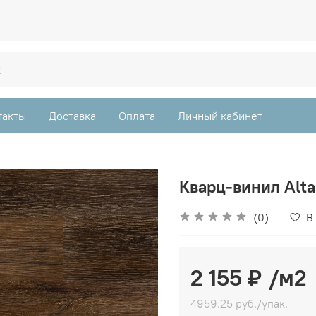
такты
Доставка
Оплата
Личный кабинет
Кварц-винил Alta
(0)
В
2 155 ₽
/м2
4959.25 руб./упак.