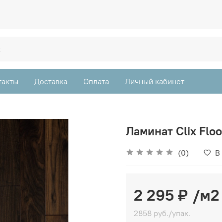
такты
Доставка
Оплата
Личный кабинет
Ламинат Clix Flo
(0)
В
2 295 ₽
/м2
2858 руб./упак.