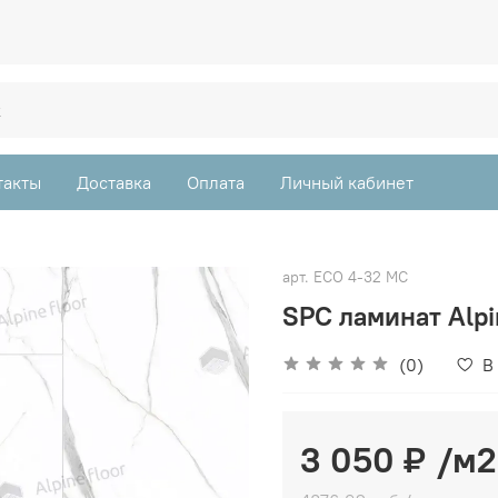
такты
Доставка
Оплата
Личный кабинет
арт.
ЕСО 4-32 MC
SPC ламинат Alpi
(0)
В
3 050 ₽
/м2