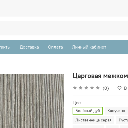
такты
Доставка
Оплата
Личный кабинет
Царговая межком
(0)
В
Цвет
Белёный дуб
Капучино
Лиственница серая
Руст