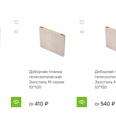
Доборная планка
Доборная 
телескопическая
телескопи
Экостиль М-серии
Экостиль 
10*100
10*150
410 ₽
540 ₽
От
От