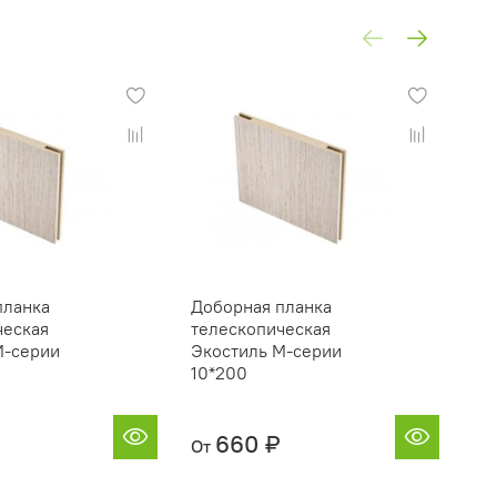
планка
Доборная планка
Пр
ческая
телескопическая
Эк
М-серии
Экостиль М-серии
10*200
660 ₽
От
От