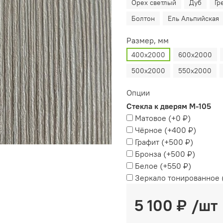
Орех светлый
Дуб
Гр
Болтон
Ель Альпийская
Размер, мм
400х2000
600х2000
500х2000
550х2000
Опции
Стекла к дверям М-105
Матовое
(+
0 ₽
)
Чёрное
(+
400 ₽
)
Графит
(+
500 ₽
)
Бронза
(+
500 ₽
)
Белое
(+
550 ₽
)
Зеркало тонированное
5 100 ₽
/шт