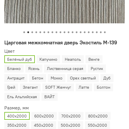
Царговая межкомнатная дверь Экостиль М-139
Цвет
Белёный дуб
Капучино
Неаполь
Венге
Бланко
Ясень
Лиственница серая
Рустик
Антрацит
Бетон
Мокко
Орех светлый
Дуб
Грей
Элегант
SOFT Жемчуг
Латте
Болтон
Ель Альпийская
ВАЙТ
Размер, мм
400х2000
600х2000
700х2000
800х2000
350х2000
450х2000
500х2000
550х2000