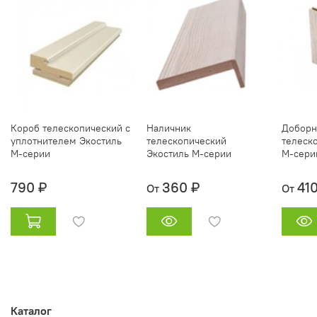
Короб телескопический с
Наличник
Доборн
уплотнителем Экостиль
телескопический
телеск
М-серии
Экостиль М-серии
М-сери
790 ₽
360 ₽
41
От
От
Каталог