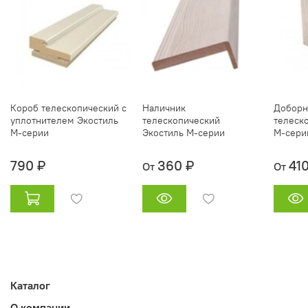
Короб телескопический с
Наличник
Доборн
уплотнителем Экостиль
телескопический
телеск
М-серии
Экостиль М-серии
М-сери
790 ₽
360 ₽
41
От
От
Каталог
О компании