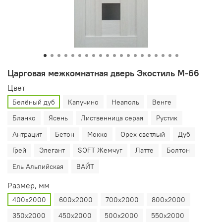
Царговая межкомнатная дверь Экостиль М-66
Цвет
Белёный дуб
Капучино
Неаполь
Венге
Бланко
Ясень
Лиственница серая
Рустик
Антрацит
Бетон
Мокко
Орех светлый
Дуб
Грей
Элегант
SOFT Жемчуг
Латте
Болтон
Ель Альпийская
ВАЙТ
Размер, мм
400х2000
600х2000
700х2000
800х2000
350х2000
450х2000
500х2000
550х2000