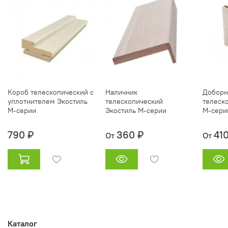
Короб телескопический с
Наличник
Доборн
уплотнителем Экостиль
телескопический
телеск
М-серии
Экостиль М-серии
М-сери
790 ₽
360 ₽
41
От
От
Каталог