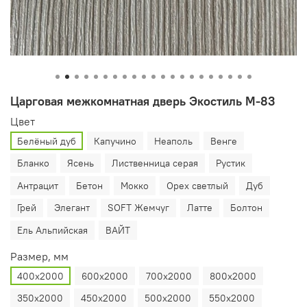
Царговая межкомнатная дверь Экостиль М-83
Цвет
Белёный дуб
Капучино
Неаполь
Венге
Бланко
Ясень
Лиственница серая
Рустик
Антрацит
Бетон
Мокко
Орех светлый
Дуб
Грей
Элегант
SOFT Жемчуг
Латте
Болтон
Ель Альпийская
ВАЙТ
Размер, мм
400х2000
600х2000
700х2000
800х2000
350х2000
450х2000
500х2000
550х2000