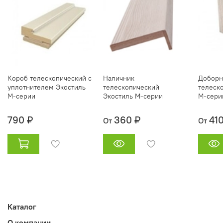
Короб телескопический с
Наличник
Доборн
уплотнителем Экостиль
телескопический
телеск
М-серии
Экостиль М-серии
М-сери
790 ₽
360 ₽
41
От
От
Каталог
О компании