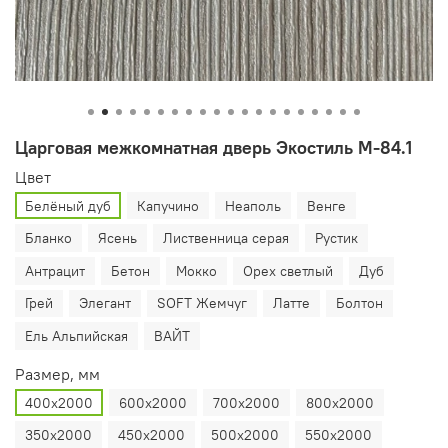
Царговая межкомнатная дверь Экостиль М-84.1
Цвет
Белёный дуб
Капучино
Неаполь
Венге
Бланко
Ясень
Лиственница серая
Рустик
Антрацит
Бетон
Мокко
Орех светлый
Дуб
Грей
Элегант
SOFT Жемчуг
Латте
Болтон
Ель Альпийская
ВАЙТ
Размер, мм
400х2000
600х2000
700х2000
800х2000
350х2000
450х2000
500х2000
550х2000