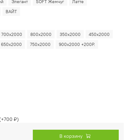
ей
Элегант
SOFT Жемчуг
Латте
ВАЙТ
700х2000
800х2000
350х2000
450х2000
650х2000
750х2000
900х2000 +200Р.
(+
700 ₽
)
В корзину