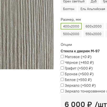
Орех светлый
Дуб
Гр
Болтон
Ель Альпийская
Размер, мм
400х2000
600х2000
500х2000
550х2000
Опции
Стекла к дверям М-97
Матовое
(+
0 ₽
)
Чёрное
(+
450 ₽
)
Графит
(+
500 ₽
)
Бронза
(+
500 ₽
)
Белое
(+
550 ₽
)
Зеркало
(+
500 ₽
)
Зеркало тонированное
6 000 ₽
/шт