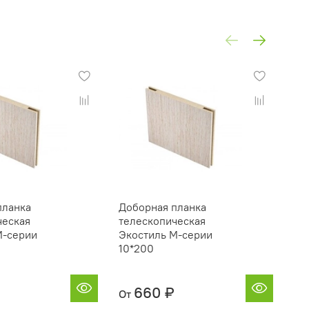
планка
Доборная планка
Пр
ческая
телескопическая
Эк
М-серии
Экостиль М-серии
10*200
660 ₽
От
От