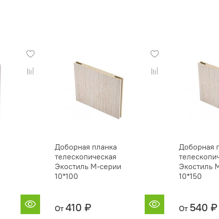
Доборная планка
Доборная 
телескопическая
телескопи
Экостиль М-серии
Экостиль 
10*100
10*150
410 ₽
540 ₽
От
От