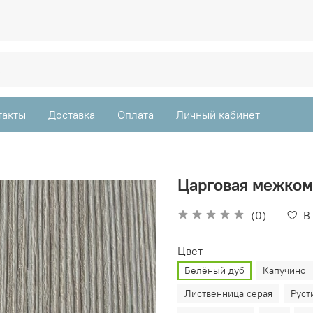
такты
Доставка
Оплата
Личный кабинет
Царговая межком
(0)
В
Цвет
Белёный дуб
Капучино
Лиственница серая
Руст